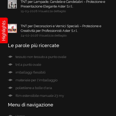
TNT per Lampade, Candele e Candelabri – Protezione e
Presentazione Elegante Aster S.r.l.
15-03-2026 Visualizza dettaglio
TNT per Decorazioni e Vernici Speciali – Protezione e
Creatività per Professionisti Aster S.r.l.
24-02-2026 Visualizza dettaglio
Le parole più ricercate
tessuto non tessuto a punto ovale
tnt a punto ovale
imballaggi flessibili
materiale per l'imballaggio
polietilene a bolle d'aria
film estensibile manuale 23 my
Menu di navigazione