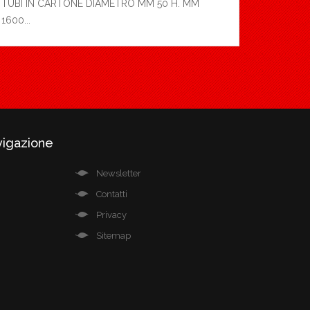
TUBI IN CARTONE DIAMETRO MM 50 H. MM
1600...
vigazione
Newsletter
Contatti
Privacy
Sitemap