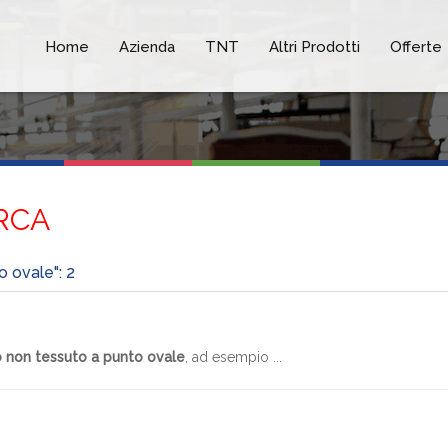
Home
Azienda
TNT
Altri Prodotti
Offerte
RCA
o ovale": 2
 non tessuto a punto ovale
, ad esempio ...