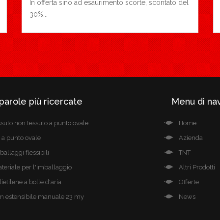
In offerta sino ad esaurimento scorte, scontato del
30%...
parole più ricercate
Menu di na
ssuto non tessuto a punto ovale
Home
t a punto ovale
Azienda
ballaggi flessibili
TNT
teriale per l'imballaggio
Altri Prodotti
lietilene a bolle d'aria
Offerte
lm estensibile manuale 23 my
News