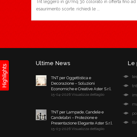
Tnt leggero in gr/mq 30 colorato in offerta fino ad
esaurimento scorte. richiedi le ...
Ultime News
Le 
te
TNT per Oggettistica e
Decorazione – Soluzioni
tn
Economiche e Creative Aster S.r.l.
15-04-2026 Visualizza dettaglio
im
ma
TNT per Lampade, Candele e
po
Candelabri – Protezione e
fi
Presentazione Elegante Aster S.r.l.
15-03-2026 Visualizza dettaglio