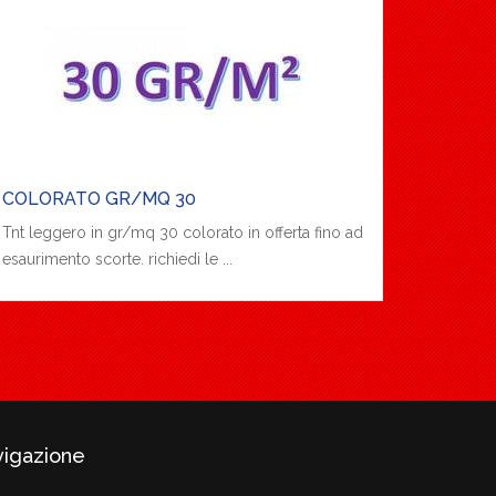
COLORATO GR/MQ 30
Tnt leggero in gr/mq 30 colorato in offerta fino ad
esaurimento scorte. richiedi le ...
vigazione