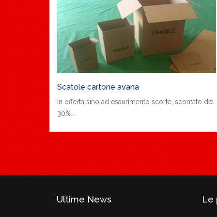
Scatole cartone avana
In offerta sino ad esaurimento scorte, scontato del
30%...
Ultime News
Le 