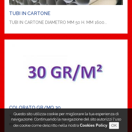
TUBI IN CARTONE
TUBI IN CARTONE DIAMETRO MM 50 H. MM 1600...
COLORATO GR/MQ 30
Questo sito utilizza cookie per migliorare la tua esperienza di
Tnt leggero in gr/mq 30 colorato in offerta fino ad
navigazione. Continuando la navigazione del sito autorizzi l'uso
esaurimento scorte. richiedi le ...
dei cookie come descritto nella nostra
Cookies Policy
.