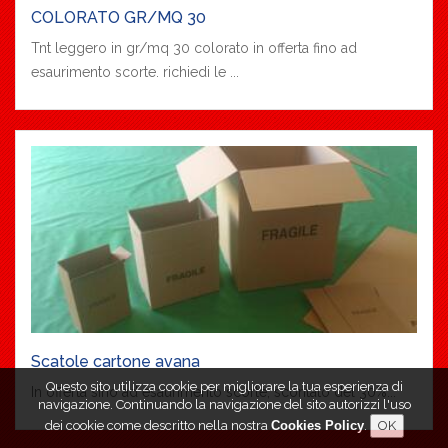
COLORATO GR/MQ 30
Tnt leggero in gr/mq 30 colorato in offerta fino ad
esaurimento scorte. richiedi le ...
Scatole cartone avana
Questo sito utilizza cookie per migliorare la tua esperienza di
In offerta sino ad esaurimento scorte, scontato del 30%...
navigazione. Continuando la navigazione del sito autorizzi l'uso
dei cookie come descritto nella nostra
Cookies Policy
.