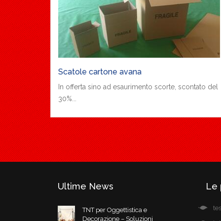
Scatole cartone avana
In offerta sino ad esaurimento scorte, scontato del
30%...
Ultime News
Le 
te
TNT per Oggettistica e
Decorazione – Soluzioni