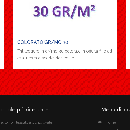
COLORATO GR/MQ 30
Tnt leggero in gr/mq 30 colorato in offerta fino ad
esaurimento scorte. richiedi le ...
parole più ricercate
Menu di na
ssuto non tessuto a punto ovale
Home